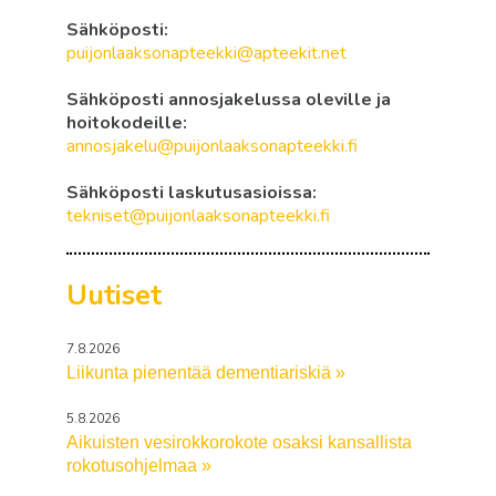
Sähköposti:
puijonlaaksonapteekki@apteekit.net
Sähköposti annosjakelussa oleville ja
hoitokodeille:
annosjakelu@puijonlaaksonapteekki.fi
Sähköposti laskutusasioissa:
tekniset@puijonlaaksonapteekki.fi
Uutiset
7.8.2026
Liikunta pienentää dementiariskiä »
5.8.2026
Aikuisten vesirokkorokote osaksi kansallista
rokotusohjelmaa »