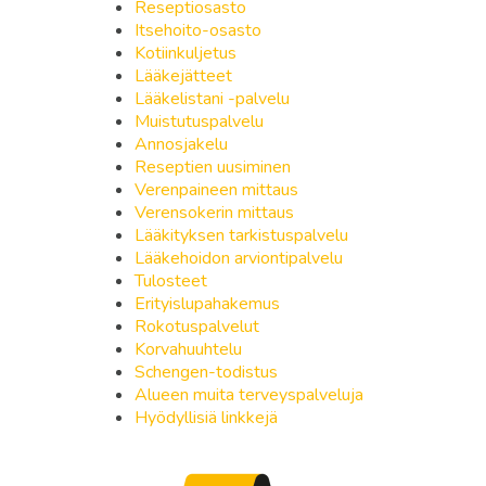
Reseptiosasto
Itsehoito-osasto
Kotiinkuljetus
Lääkejätteet
Lääkelistani -palvelu
Muistutuspalvelu
Annosjakelu
Reseptien uusiminen
Verenpaineen mittaus
Verensokerin mittaus
Lääkityksen tarkistuspalvelu
Lääkehoidon arviontipalvelu
Tulosteet
Erityislupahakemus
Rokotuspalvelut
Korvahuuhtelu
Schengen-todistus
Alueen muita terveyspalveluja
Hyödyllisiä linkkejä