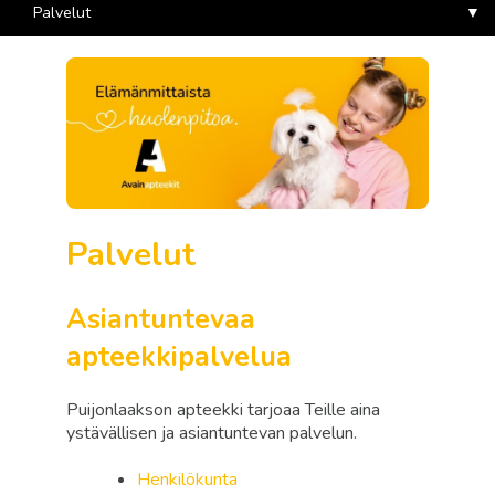
Palvelut
Palvelut
Asiantuntevaa
apteekkipalvelua
Puijonlaakson apteekki tarjoaa Teille aina
ystävällisen ja asiantuntevan palvelun.
Henkilökunta