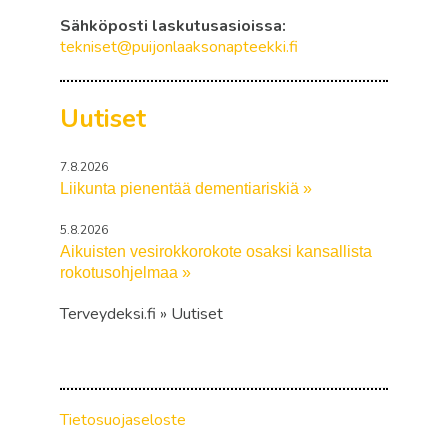
Sähköposti laskutusasioissa:
tekniset@puijonlaaksonapteekki.fi
Uutiset
7.8.2026
Liikunta pienentää dementiariskiä »
5.8.2026
Aikuisten vesirokkorokote osaksi kansallista
rokotusohjelmaa »
Terveydeksi.fi » Uutiset
Tietosuojaseloste