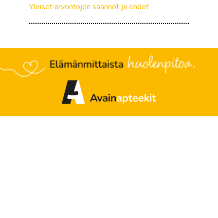
Yleiset arvontojen säännöt ja ehdot