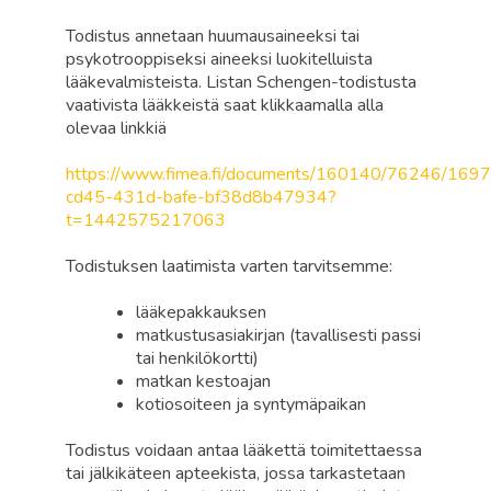
Todistus annetaan huumausaineeksi tai
psykotrooppiseksi aineeksi luokitelluista
lääkevalmisteista. Listan Schengen-todistusta
vaativista lääkkeistä saat klikkaamalla alla
olevaa linkkiä
https://www.fimea.fi/documents/160140/76246/16
cd45-431d-bafe-bf38d8b47934?
t=1442575217063
Todistuksen laatimista varten tarvitsemme:
lääkepakkauksen
matkustusasiakirjan (tavallisesti passi
tai henkilökortti)
matkan kestoajan
kotiosoiteen ja syntymäpaikan
Todistus voidaan antaa lääkettä toimitettaessa
tai jälkikäteen apteekista, jossa tarkastetaan